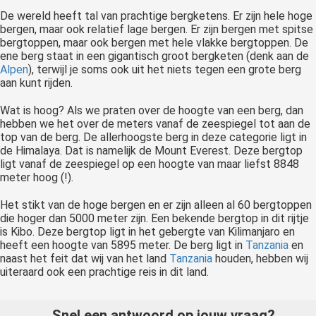
De wereld heeft tal van prachtige bergketens. Er zijn hele hoge
bergen, maar ook relatief lage bergen. Er zijn bergen met spitse
bergtoppen, maar ook bergen met hele vlakke bergtoppen. De
ene berg staat in een gigantisch groot bergketen (denk aan de
Alpen
), terwijl je soms ook uit het niets tegen een grote berg
aan kunt rijden.
Wat is hoog? Als we praten over de hoogte van een berg, dan
hebben we het over de meters vanaf de zeespiegel tot aan de
top van de berg. De allerhoogste berg in deze categorie ligt in
de Himalaya. Dat is namelijk de Mount Everest. Deze bergtop
ligt vanaf de zeespiegel op een hoogte van maar liefst 8848
meter hoog (!).
Het stikt van de hoge bergen en er zijn alleen al 60 bergtoppen
die hoger dan 5000 meter zijn. Een bekende bergtop in dit rijtje
is Kibo. Deze bergtop ligt in het gebergte van Kilimanjaro en
heeft een hoogte van 5895 meter. De berg ligt in
Tanzania
en
naast het feit dat wij van het land
Tanzania
houden, hebben wij
uiteraard ook een prachtige reis in dit land.
Snel een antwoord op jouw vraag?